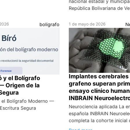
nacional estadal y municipal
República Bolivariana de Ve
 2026
boligrafo
1 de mayo de 2026
N
Implantes cerebrales
ó y el Bolígrafo
grafeno superan prim
 Origen de la
ensayo clínico human
 Segura
INBRAIN Neuroelectr
y el Bolígrafo Moderno —
Neurociencia aplicada La 
 Escritura Segura
española INBRAIN Neuroele
completa la cohorte inicial 