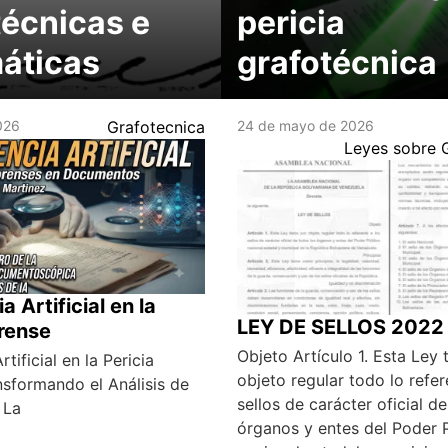
técnicas e
pericia
máticas
grafotécnica
2026
Grafotecnica
24 de mayo de 2026
Leyes sobre 
a Artificial en la
LEY DE SELLOS 2022
orense
Objeto Artículo 1. Esta Ley 
rtificial en la Pericia
objeto regular todo lo refer
nsformando el Análisis de
sellos de carácter oficial d
 La
órganos y entes del Poder 