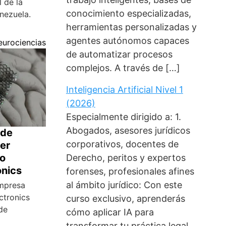
 de la
conocimiento especializadas,
nezuela.
herramientas personalizadas y
agentes autónomos capaces
eurociencias
de automatizar procesos
complejos. A través de […]
Inteligencia Artificial Nivel 1
(2026)
Especialmente dirigido a: 1.
Abogados, asesores jurídicos
 de
corporativos, docentes de
er
o
Derecho, peritos y expertos
onics
forenses, profesionales afines
al ámbito jurídico: Con este
empresa
ctronics
curso exclusivo, aprenderás
de
cómo aplicar IA para
transformar tu práctica legal,