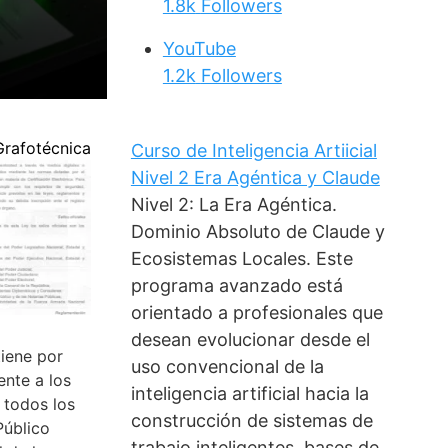
1.8k
Followers
YouTube
1.2k
Followers
Grafotécnica
Curso de Inteligencia Artiicial
Nivel 2 Era Agéntica y Claude
Nivel 2: La Era Agéntica.
Dominio Absoluto de Claude y
Ecosistemas Locales. Este
programa avanzado está
orientado a profesionales que
desean evolucionar desde el
tiene por
uso convencional de la
ente a los
inteligencia artificial hacia la
e todos los
construcción de sistemas de
Público
trabajo inteligentes, bases de