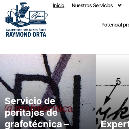
Skip
Inicio
Nuestros Servicios
to
content
Potencial pr
Servicio de
peritajes de
grafotécnica –
Expert