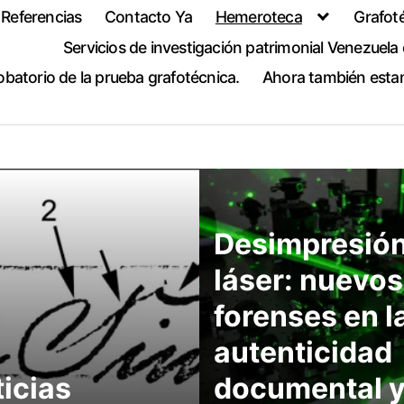
Referencias
Contacto Ya
Hemeroteca
Grafoté
Servicios de investigación patrimonial Venezuela 
obatorio de la prueba grafotécnica.
Ahora también esta
Desimpresión
láser: nuevos
forenses en l
autenticidad
icias
documental y